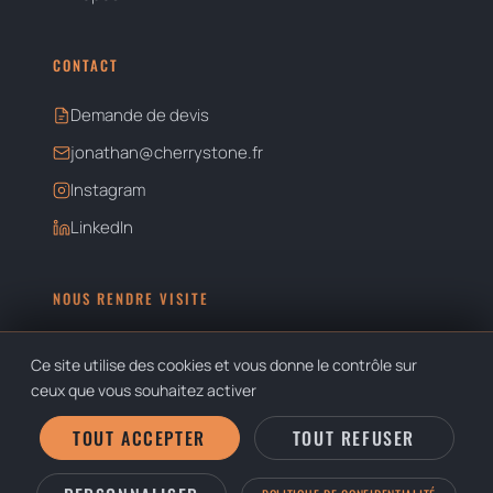
CONTACT
Demande de devis
jonathan@cherrystone.fr
Instagram
LinkedIn
NOUS RENDRE VISITE
CHERRYSTONE STUDIO
Ce site utilise des cookies et vous donne le contrôle sur
61 cours de la République
ceux que vous souhaitez activer
69100 Villeurbanne
TOUT ACCEPTER
TOUT REFUSER