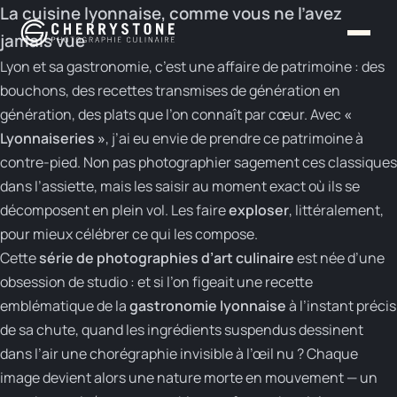
Panneau de gestion des cookies
La cuisine lyonnaise, comme vous ne l’avez
jamais vue
Lyon et sa gastronomie, c’est une affaire de patrimoine : des
bouchons, des recettes transmises de génération en
génération, des plats que l’on connaît par cœur. Avec
«
Lyonnaiseries »
, j’ai eu envie de prendre ce patrimoine à
contre-pied. Non pas photographier sagement ces classiques
dans l’assiette, mais les saisir au moment exact où ils se
décomposent en plein vol. Les faire
exploser
, littéralement,
pour mieux célébrer ce qui les compose.
Cette
série de photographies d’art culinaire
est née d’une
obsession de studio : et si l’on figeait une recette
emblématique de la
gastronomie lyonnaise
à l’instant précis
de sa chute, quand les ingrédients suspendus dessinent
dans l’air une chorégraphie invisible à l’œil nu ? Chaque
image devient alors une nature morte en mouvement — un