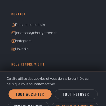
CONTACT
Demande de devis
jonathan@cherrystone.fr
Instagram
LinkedIn
NOUS RENDRE VISITE
CHERRYSTONE STUDIO
Ce site utilise des cookies et vous donne le contrôle sur
61 cours de la République
ceux que vous souhaitez activer
69100 Villeurbanne
TOUT ACCEPTER
TOUT REFUSER