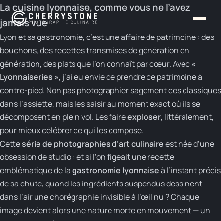
Panneau de gestion des cookies
La cuisine lyonnaise, comme vous ne l’avez
jamais vue
Lyon et sa gastronomie, c’est une affaire de patrimoine : des
bouchons, des recettes transmises de génération en
génération, des plats que l’on connaît par cœur. Avec
«
Lyonnaiseries »
, j’ai eu envie de prendre ce patrimoine à
contre-pied. Non pas photographier sagement ces classiques
dans l’assiette, mais les saisir au moment exact où ils se
décomposent en plein vol. Les faire
exploser
, littéralement,
pour mieux célébrer ce qui les compose.
Cette
série de photographies d’art culinaire
est née d’une
obsession de studio : et si l’on figeait une recette
emblématique de la
gastronomie lyonnaise
à l’instant précis
de sa chute, quand les ingrédients suspendus dessinent
dans l’air une chorégraphie invisible à l’œil nu ? Chaque
image devient alors une nature morte en mouvement — un