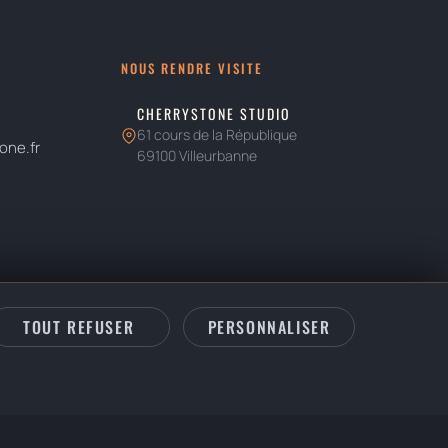
NOUS RENDRE VISITE
CHERRYSTONE STUDIO
61 cours de la République
one.fr
69100 Villeurbanne
TOUT REFUSER
PERSONNALISER
andeau des cookies
PHOTOGRAPHIE CULINAIRE · LYON