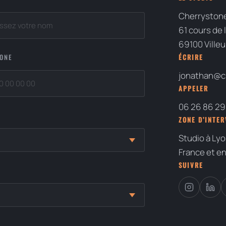
Cherrystone
61 cours de 
69100 Ville
HONE
ÉCRIRE
jonathan@ch
APPELER
06 26 86 29
ZONE D’INTE
Studio à Lyo
France et e
SUIVRE