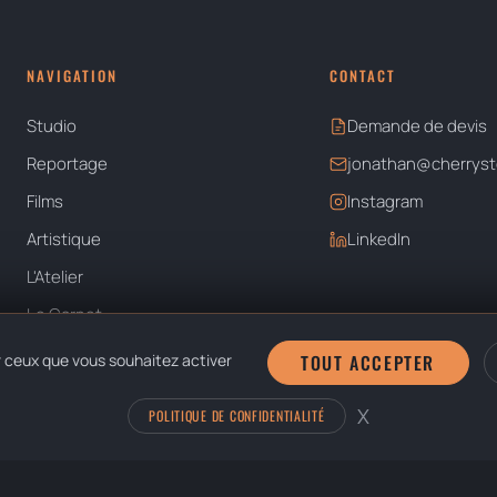
NAVIGATION
CONTACT
Studio
Demande de devis
Reportage
jonathan@cherryst
Films
Instagram
Artistique
LinkedIn
L'Atelier
Le Carnet
À Propos
ur ceux que vous souhaitez activer
TOUT ACCEPTER
X
Masquer le b
POLITIQUE DE CONFIDENTIALITÉ