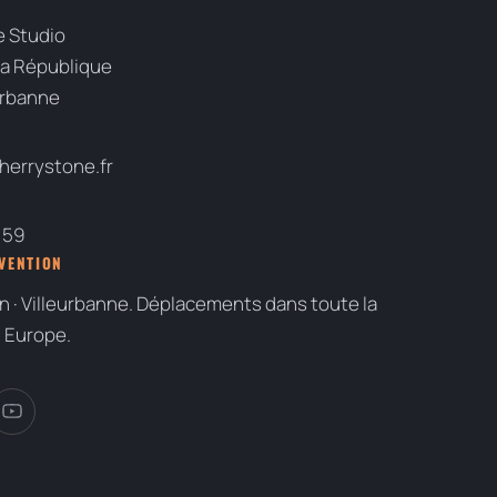
 Studio
la République
urbanne
errystone.fr
 59
RVENTION
n · Villeurbanne. Déplacements dans toute la
n Europe.