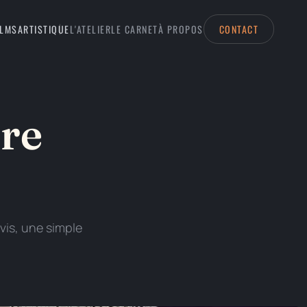
ILMS
ARTISTIQUE
L'ATELIER
LE CARNET
À PROPOS
CONTACT
tre
vis, une simple