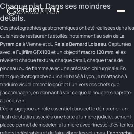
Panneau de gestion des cookies
Chaque plat. Dans ses moindres
détails.
Ces photographies gastronomiques ont été réalisées dans les
cuisines de restaurants étoilés, notamment au sein de
La
Pyramide
à Vienne et du
Relais Bernard Loiseau
. Capturées
avec le
Fujifilm GFX100
et un objectif
macro 120 mm
, elles
révèlent chaque texture, chaque détail, chaque trace de
pinceau ou de flamme avec une précision chirurgicale. En
tant que photographe culinaire basé à Lyon, je m’attache à
traduire visuellement le goût et l’univers des chefs que
j’accompagne, en donnant à voir ce que la bouche s’apprête
à découvrir.
L’éclairage joue un rôle essentiel dans cette démarche : un
flash de studio associé à une boîte à lumière judicieusement
placée permet de modeler la lumière avec finesse, d’éviter les
reflets indésirables et de faire vibrer les volumes.
L’approche