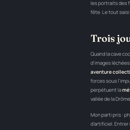
les portraits des
fête. Le tout sais
Trois jo
Quand la cave coop
d’images léchées e
aventure collect
forces sous l’imp
perpétuent la
mét
vallée de la Drôme
Mon parti pris : p
d’artificiel. Entr