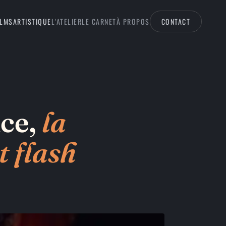
ILMS
ARTISTIQUE
L'ATELIER
LE CARNET
À PROPOS
CONTACT
nce,
la
t
flash