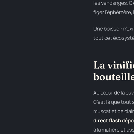
les vendanges. C
figer l’éphémère, l
Une boisson n’exis
tout cet écosystè
La vinif
bouteill
Au cœur de la cuve
C’est là que tout 
muscat et de claire
direct flash dépo
à la matière et a