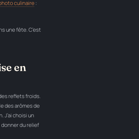
photo culinaire
:
ns une fête. C’est
ise en
des reflets froids.
rôle des arômes de
. J’ai choisi un
 donner du relief