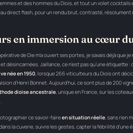
 femmes et des hommes du Diois, et tout un volet cocktails
i au direct flash, pour un rendu brut, contrasté, résolumen
urs en immersion au cœur du
érative de Die m’a ouvert ses portes, je savais déjà que je 
t désincarnées. Jaillance, ce n’est pas qu’une étiquette : 
ive née en 1950
, lorsque 266 viticulteurs du Diois ont décid
ulsion d’Henri Bonnet. Aujourd’hui, ce sont plus de 200 vig
hode dioise ancestrale
, unique en France, sur les coteau
.
hotographier ce savoir-faire
en situation réelle
, sans rien 
er dans la cuverie, suivre les gestes, capter la fébrilité d’un