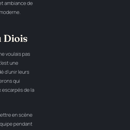
 et ambiance de
t moderne.
 Diois
ne voulais pas
c’est une
é d’unir leurs
nerons qui
x escarpés de la
mettre en scène
e équipe pendant